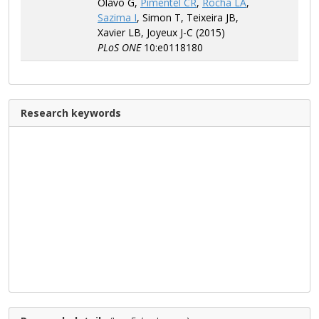
Olavo G,
Pimentel CR
,
Rocha LA
,
Sazima I
, Simon T, Teixeira JB,
Xavier LB, Joyeux J-C (2015)
PLoS ONE
10:e0118180
Research keywords